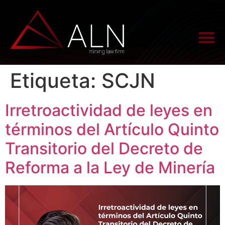
Etiqueta:
SCJN
Irretroactividad de leyes en
términos del Artículo Quinto
Transitorio del Decreto de
Reforma a la Ley de Minería