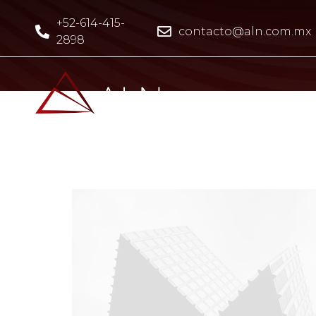
+52-614-415-
contacto@aln.com.mx
2898