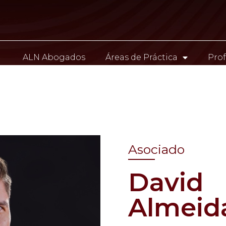
ALN Abogados
Áreas de Práctica
Prof
Contacto
Asociado
David
Almeid