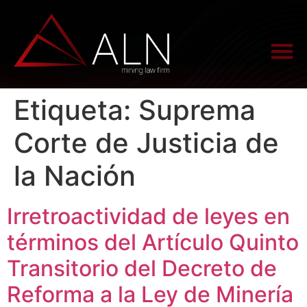
Etiqueta:
Suprema
Corte de Justicia de
la Nación
Irretroactividad de leyes en
términos del Artículo Quinto
Transitorio del Decreto de
Reforma a la Ley de Minería