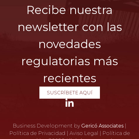
Recibe nuestra
newsletter con las
novedades
regulatorias más
recientes
SUSCRÍBETE AQUÍ
Business Development by
Gericó Associates
|
Política de Privacidad
|
Aviso Legal
|
Política de