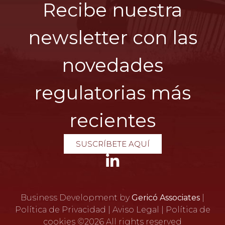
Recibe nuestra
newsletter con las
novedades
regulatorias más
recientes
SUSCRÍBETE AQUÍ
Business Development by
Gericó Associates
|
Política de Privacidad
|
Aviso Legal
|
Política de
cookies
©2026 All rights reserved