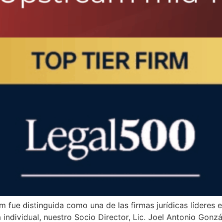
fue distinguida como una de las firmas jurídicas líderes e
individual, nuestro Socio Director, Lic. Joel Antonio Gon