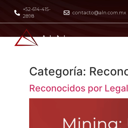
+52-614-415-
contacto@aln.com.mx
2898
Categoría:
Recono
Reconocidos por Legal