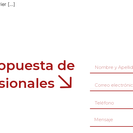
ier […]
ropuesta de
esionales